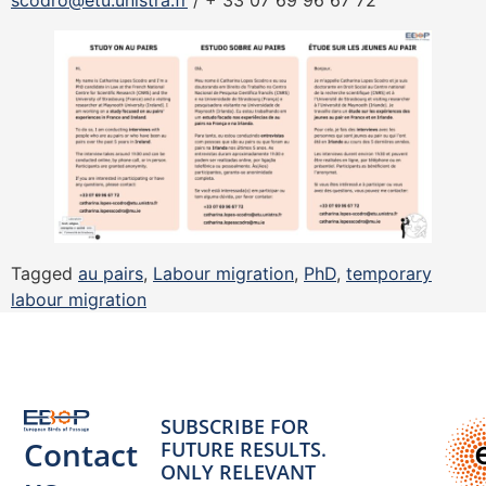
scodro@etu.unistra.fr
/ + 33 07 69 96 67 72
Tagged
au pairs
,
Labour migration
,
PhD
,
temporary
labour migration
SUBSCRIBE FOR
Contact
FUTURE RESULTS.
ONLY RELEVANT