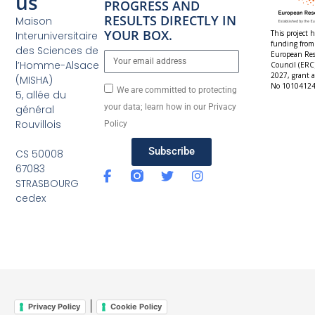
us
PROGRESS AND
RESULTS DIRECTLY IN
Maison
YOUR BOX.
This project h
Interuniversitaire
funding from
des Sciences de
European Res
l’Homme-Alsace
Council (ERC
2027, grant 
(MISHA)
No 10104124
We are committed to protecting
5, allée du
your data; learn how in our Privacy
général
Rouvillois
Policy
Subscribe
CS 50008
67083
STRASBOURG
cedex
|
Privacy Policy
Cookie Policy